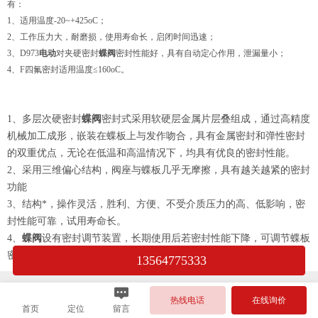
有：
1、适用温度-20~+425oC；
2、工作压力大，耐磨损，使用寿命长，启闭时间迅速；
3、D973
电动
对夹硬密封
蝶阀
密封性能好，具有自动定心作用，泄漏量小；
4、F四氟密封适用温度≤160oC。
1
、多层次硬密封
蝶阀
密封式采用软硬层金属片层叠组成，通过高精度
机械加工成形，嵌装在蝶板上与发作吻合，具有金属密封和弹性密封
的双重优点，无论在低温和高温情况下，均具有优良的密封性能。
2
、采用三维偏心结构，阀座与蝶板几乎无摩擦，具有越关越紧的密封
功能
3
、结构*，操作灵活，胜利、方便、不受介质压力的高、低影响，密
封性能可靠，试用寿命长。
4
、
蝶阀
设有密封调节装置，长期
使用后若密封性能下降，可调节蝶板
密封圈象阀座靠近即可恢复原有密封性能，大大提高使用寿命。
13564775333
热线电话
在线询价
首页
定位
留言