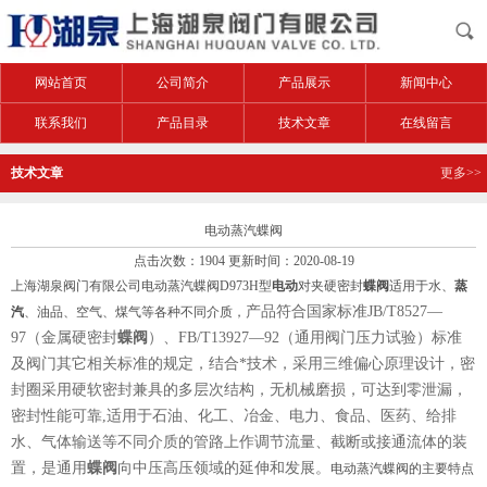
网站首页
公司简介
产品展示
新闻中心
联系我们
产品目录
技术文章
在线留言
技术文章
更多>>
电动蒸汽蝶阀
点击次数：1904 更新时间：2020-08-19
上海湖泉阀门有限公司电动蒸汽蝶阀D973H型
电动
对夹硬密封
蝶阀
适用于水、
蒸
产品符合国家标准
JB/T8527—
汽
、油品、空气、煤气等各种不同介质，
97
（金属硬密封
蝶阀
）、
FB/T13927—92
（通用阀门压力试验）标准
及阀门其它相关标准的规定，结合*技术，采用三维偏心原理设计，密
封圈采用硬软密封兼具的多层次结构，无机械磨损，可达到零泄漏，
密封性能可靠
,适用于石油、化工、冶金、电力、食品、医药、给排
水、气体输送等不同介质的管路上作调节流量、截断或接通流体的装
置，是通用
蝶阀
向中压高压领域的延伸和发展。
电动蒸汽蝶阀的主要特点