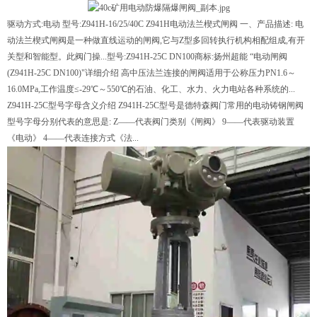
驱动方式:电动 型号:Z941H-16/25/40C Z941H电动法兰楔式闸阀 一、产品描述: 电
动法兰楔式闸阀是一种做直线运动的闸阀,它与Z型多回转执行机构相配组成,有开
关型和智能型。此阀门操...型号:Z941H-25C DN100商标:扬州超能 “电动闸阀
(Z941H-25C DN100)"详细介绍 高中压法兰连接的闸阀适用于公称压力PN1.6～
16.0MPa,工作温度≤-29℃～550℃的石油、化工、水力、火力电站各种系统的...
Z941H-25C型号字母含义介绍 Z941H-25C型号是德特森阀门常用的电动铸钢闸阀
型号字母分别代表的意思是: Z——代表阀门类别《闸阀》 9——代表驱动装置
《电动》 4——代表连接方式《法...