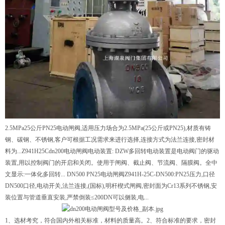
2.5MPa25公斤PN25电动闸阀,适用压力场合为2.5MPa(25公斤或PN25),材质有铸
钢、碳钢、不锈钢,客户可根据工况需求来进行选择,连接方式为法兰连接,密封材
料为...Z941H25Cdn200电动闸阀电动装置: DZW多回转电动装置是电动阀门的驱动
装置,用以控制阀门的开启和关闭。使用于闸阀、截止阀、节流阀、隔膜阀。全中
文显示:一体化多回转... DN500 PN25电动闸阀Z941H-25C-DN500:PN25压力,口径
DN500口径,电动开关,法兰连接,(国标),明杆楔式闸阀,密封面为Cr13系列不锈钢,安
装位置与管道垂直安装,严禁倒装≤200DN可以侧装,电...
1、选材考究，符合国内外相关标准，材料的质量高。2、符合标准的要求，密封