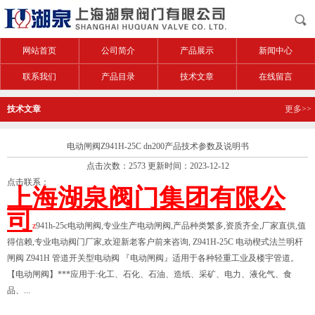
网站首页
公司简介
产品展示
新闻中心
联系我们
产品目录
技术文章
在线留言
技术文章
更多>>
电动闸阀Z941H-25C dn200产品技术参数及说明书
点击次数：2573 更新时间：2023-12-12
点击联系：
上海湖泉阀门集团有限公
司
z
941h-25c电动闸阀,专业生产电动闸阀,产品种类繁多,资质齐全,厂家直供,值
得信赖,专业电动阀门厂家,欢迎新老客户前来咨询, Z941H-25C 电动楔式法兰明杆
闸阀 Z941H 管道开关型电动阀 『电动闸阀』适用于各种轻重工业及楼宇管道。
【电动闸阀】***应用于:化工、石化、石油、造纸、采矿、电力、液化气、食
品、...