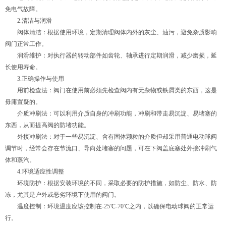
免电气故障。
2.清洁与润滑
阀体清洁：根据使用环境，定期清理阀体内外的灰尘、油污，避免杂质影响
阀门正常工作。
润滑维护：对执行器的转动部件如齿轮、轴承进行定期润滑，减少磨损，延
长使用寿命。
3.正确操作与使用
用前检查法：阀门在使用前必须先检查阀内有无杂物或铁屑类的东西，这是
毋庸置疑的。
介质冲刷法：可以利用介质自身的冲刷功能，冲刷和带走易沉淀、易堵塞的
东西，从而提高阀的防堵功能。
外接冲刷法：对于一些易沉淀、含有固体颗粒的介质但却采用普通电动球阀
调节时，经常会存在节流口、导向处堵塞的问题，可在下阀盖底塞处外接冲刷气
体和蒸汽。
4.环境适应性调整
环境防护：根据安装环境的不同，采取必要的防护措施，如防尘、防水、防
冻，尤其是户外或恶劣环境下使用的阀门。
温度控制：环境温度应该控制在-25℃-70℃之内，以确保电动球阀的正常运
行。