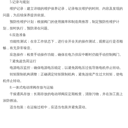
5.记录与规划
维护记录：建立详细的维护保养记录，记录每次维护的时间、内容及发现的
问题，为后续保养提供依据。
预防性维护计划：根据阀门的使用频率和制造商推荐，制定预防性维护计
划，按时执行，预防潜在问题。
6.应急准备
功能性测试：在非工作状态下，进行全开全关的操作测试，观察运行是否顺
畅，有无异常噪音。
应急操作：检查手动操作功能，确保在电力供应中断时仍能手动控制阀门。
7.避免超负荷运行
电源电压监控：确保电源电压稳定，以避免因电压过低导致电机停止转动。
转矩限制机构调整：正确调定转矩限制机构，避免连续产生过大转矩，使电
机停止转动。
8.一体式电动球阀存放与运输
干燥通风存放：长期存放的电动球阀应定期检查，清除污物，并在加工面上
涂防锈油。
适当包装：在运输过程中，应适当包装并避免震动。