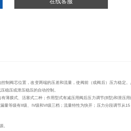
在线客服
构控制阀芯位置，改变两端的压差和流量，使阀前（或阀后）压力稳定。
减压稳压或泄压稳压的自动控制。
机构有薄膜式、活塞式二种；作用型式有减压用阀后压力调节(B型)和泄压用
泄漏量等级有II级、IV级和VI级三档；流量特性为快开；压力分段调节从15
源。