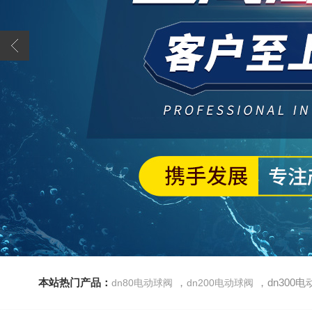
本站热门产品：
，
，dn300
dn80电动球阀
dn200电动球阀