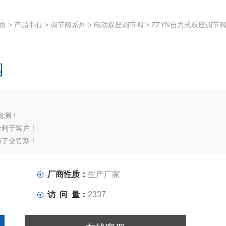
页
>
产品中心
>
调节阀系列
>
电动双座调节阀
> ZZYN自力式双座调节
阀
检测！
让利于客户！
短了交货期！
厂商性质：
生产厂家
访 问 量：
2337