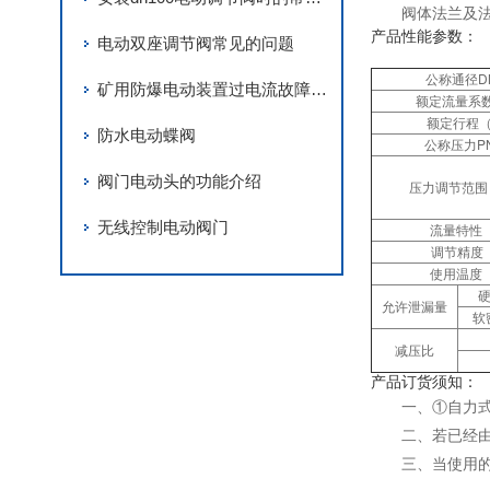
阀体法兰及法
产品性能参数：
电动双座调节阀常见的问题
公称通径DN
矿用防爆电动装置过电流故障的三大原因
额定流量系数
额定行程（
防水电动蝶阀
公称压力PN
阀门电动头的功能介绍
压力调节范围（
无线控制电动阀门
流量特性
调节精度
使用温度
硬
允许泄漏量
软
减压比
产品订货须知：
一、①自力
二、若已经
三、当使用