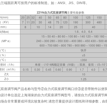
兰端面距离可按用户的标准制造。如：ANSI、JIS、DIN等。
ZZYN自力式双座调节阀
主要性能参数
(mm)
20
25
32
40
50
65
80
100
125
150
（KV）
7
11
20
30
48
75
120
190
300
480
mm）
8
10
14
20
25
40
(Mpa)
1.6、4.0、6.4
15～50 40～80 60～100 80～140 120～180 160～
MP a）
240～300 280～350 330～400 380～450 430～500 4
600～700 680～800 780～900 880～1000 980～15
（℃）
快开
（％）
±5
（℃）
≤350
密封（1/h）
单座：≤10ˉ4阀额定容量（IV级）；双座、套筒：≤5×10ˉ
密封（m1/h）
0.15
0.30
0.45
0.60
0.90
1.7
4.0
6.
Z大
10
Z小
1.25
式双座调节阀产品名称与型号②自力式双座调节阀口径③是否带附件以便
由设计单位选定上海湖泉的自力式双座调节阀型号，请按自力式双座调节
的场合非常重要或环境比较复杂时,请您尽量提供设计图纸和详细参数，由