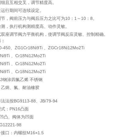
围细且互相交叉，调节精度高。
在运行期间可连续设定。
节，阀前压力与阀后压力之比可为10：1～10：8。
检测，执行机构测精度高、动作灵敏。
式双座调节阀力平衡机构，使调节阀反应灵敏、控制精确。
料：
450、ZG1Cr18Ni9Ti 、ZGCr18Ni12Mo2Ti
i9Ti 、Cr18Ni12Mo2Ti
i9Ti 、Cr18Ni12Mo2Ti
i9Ti 、Cr18Ni12Mo2Ti
A3钢涂四氟乙烯 不锈钢
、乙炳、氟、耐油橡胶
按BG9113-88、JB/79-94
式：PN16凸面
4为凹凸、阀体为凹面
2221-98
接口：内螺纹M16×1.5