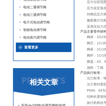
压力分段范
电动二通调节阀
压力设定值
对阀后压力调
电动三通调节阀
橡胶膜片式
电子式电动调节阀
采用压自力
智能电动调节阀
产品主要零件材
阀体：ZG230-
电动蒸汽调节阀
阀芯：1Cr18N
查看更多
阀座：1Cr18N
阀杆：1Cr18N
膜盖：A3、
填料：丁晴
产品执行标准：
法兰标准：铸法法
相关文章
法兰密封面型
PN40、6
结构长度按BG1
执行机构信号
安装dn100电动调节阀时的常见错误及解决方案