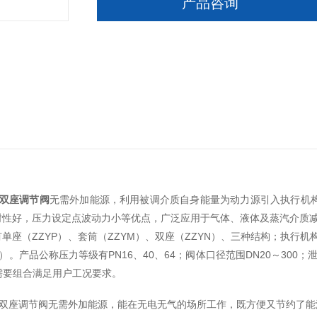
产品咨询
式双座调节阀
无需外加能源，利用被调介质自身能量为动力源引入执行机
封性好，压力设定点波动力小等优点，广泛应用于气体、液体及蒸汽介质
单座（ZZYP）、套筒（ZZYM）、双座（ZZYN）、三种结构；执行
）。产品公称压力等级有PN16、40、64；阀体口径范围DN20～300；
可按需要组合满足用户工况要求。
力式双座调节阀无需外加能源，能在无电无气的场所工作，既方便又节约了能