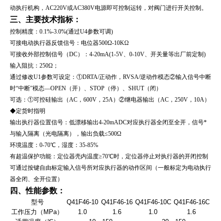
动执行机构，AC220V或AC380V电源即可控制运转，对阀门进行开关控制。
三、主要技术指标：
控制精度：0.1%-3.0%(通过U4参数可调)
可接电动执行器反馈信号：电位器500Ω-10KΩ
可接收外部控制信号（DC）：4-20mA(1-5V、0-10V、开关量等出厂前定制)
输入阻抗：250Ω；
通过修改U1参数可设定：①DRTA/正动作，RVSA/逆动作模态②输入信号中断
时“中断”模态—OPEN（开）、STOP（停）、SHUT（闭）
可选：①可控硅输出（AC，600V，25A）②继电器输出（AC，250V，10A）
◆定货时指明
输出执行器位置信号：低漂移输出4-20mADC对应执行器全闭至全开，信号*
与输入隔离（光电隔离），输出负载≤500Ω
环境温度：0-70℃，湿度：35-85%
有超温保护功能：定位器壳内温度≥70℃时，定位器停止对执行器的开闭控制
可通过按键自由标定输入信号所对应执行器的动作区间（一般标定为电动执行
器全闭、全开位置）
四、性能参数：
型号
Q41F46-10
Q41F46-16
Q41F46-10C
Q41F46-16C
工作压力（MPa）
1.0
1.6
1.0
1.6