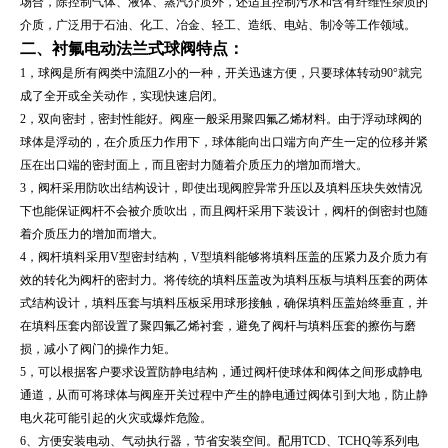
场合，除控制气体、液体、蒸汽介质外，还适宜控制污水和含有纤维性杂质的
介质，广泛用于石油、化工、冶金、轻工、造纸、电站、制冷等工作领域。
二、
衬氟电动法兰式球阀
特点：
1，球阀是所有阀类中流阻Z小的一种，开关迅速方便，只要球体转动90°就完
成了全开或全关动作，实现快速启闭。
2，双向密封，密封性能好。阀座一般采用聚四氟乙烯材料。由于浮动球阀的
球体是浮动的，在介质压力作用下，球体能向出口端方向产生一定的位移并紧
压在出口端的密封面上，而且密封力随着介质压力的增加而增大。
3，阀杆采用防吹出结构设计，即使出现阀腔异常升压以及填料压块失效情况
下也能保证阀杆不会被介质吹出，而且阀杆采用下装设计，阀杆的倒密封也随
着介质压力的增加而增大。
4，阀杆填料采用V型密封结构，V型填料能够将填料压盖的压紧力及介质力有
效的转化为阀杆的密封力。将传统的填料压盖改为填料压板与填料压套的两体
式结构设计，填料压套与填料压板采用球形接触，确保填料压盖始终垂直，并
在填料压套内部设置了聚四氟乙烯衬套，避免了阀杆与填料压套的擦伤与磨
损，减小了阀门的操作力矩。
5，可以根据客户要求设置防静电结构，通过阀杆使球体和阀体之间形成静电
通道，从而可将球体与阀座开关过程中产生的静电通过阀体引到大地，防止静
电火花可能引起的火灾或爆炸危险。
6、方便安装电动、气动执行器，节省安装空间。配用
TC
D、
TC
HQ等系列电