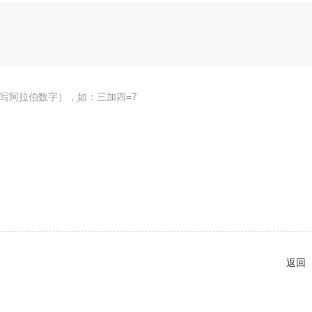
写阿拉伯数字），如：三加四=7
返回