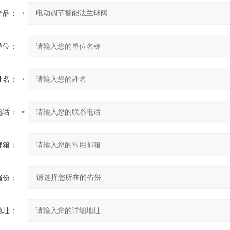
产品：
单位：
姓名：
电话：
邮箱：
省份：
地址：