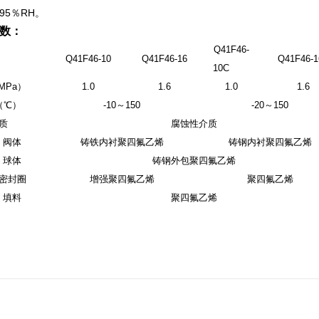
95％RH。
数：
Q41F46-
Q41F46-10
Q41F46-16
Q41F46-1
10C
MPa）
1.0
1.6
1.0
1.6
（℃）
-10～150
-20～150
质
腐蚀性介质
阀体
铸铁内衬聚四氟乙烯
铸钢内衬聚四氟乙烯
球体
铸钢外包聚四氟乙烯
密封圈
增强聚四氟乙烯
聚四氟乙烯
填料
聚四氟乙烯