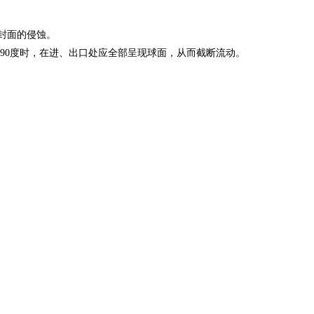
封面的侵蚀。
90
度时，在进、出口处应全部呈现球面，从而截断流动。