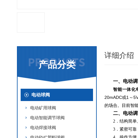
详细介绍
产品分类
一、
电动调
智能一体化
电动球阀
20mADC或1
的场合。目前智
电动矿用球阀
二、
电动调
电动智能调节球阀
2．结构简
电动焊接球阀
3．紧密可
电动PVC塑料球阀
4．操作方