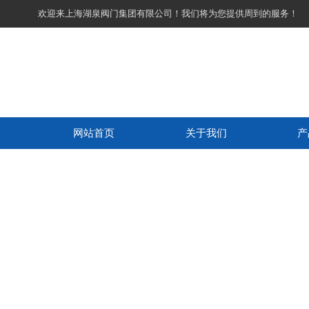
欢迎来上海湖泉阀门集团有限公司！我们将为您提供周到的服务！
网站首页
关于我们
产