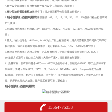
3.防执行器频繁启动：当信号轻微波动时，减少执行器的动作频度；
4.软件设定易操作：采用树形软件操作设定，容易学习和掌握；
5.
精小型执行器控制模块
体积小巧：很方便装配于05型普通执行器内；
精小型执行器控制模块
6.
兼容性强：05、10、15、25、50、100、200型角行程执行器均可
广泛使用；
7.电源应用范围宽：包含DC12V、DC24V、AC12V、AC24V、AC110V、AC220V等各种应
用；
8.输入、输出信号全：4-20mA、0-10V为出厂默认标准信号，用户只需要设置不同的代码即可
轻松切换。通过外部电阻简易串并联，更可兼容0-10mA、1-5V、0-100V等其它信号。
9.环境温度范围宽：选用工业级、汽车级原材料，使得环境温度范围达到-45℃~85℃；
10.接线方式通用：接口定义与国内大部分厂家*，很容易替换和更新。
11.质量可靠：所有原料符合-45℃——105℃环境使用标准，关键元件150℃，即工业级和汽车
级标准；关键元件采用ST、IXYS、PI、Fairchild、GAMMA、AVX、Rubycon等进口品牌。
12.防雷、防静电、耐冲击：在电源、信号部分，采用防雷元件耦合信号，使得产品的可靠
性、抗干扰性能大大加强，让产品工作更可靠，更稳定；
精小型执行器控制模块
13564775333