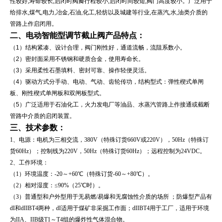
性较好,寿命较长,启闭时阀瓣行程较小,启闭时间较短,阀门高度较小。广泛用于
给排水,煤气,电力,冶金,石油,化工,轻纺以及城建等行业,在蒸汽,水,油类介质的
管路上作启闭用。
二、
电动智能型调节截止阀
产品特点：
（1）结构紧凑、设计合理，阀门刚性好，通道流畅，流阻系数小。
（2）密封面采用不锈钢和硬质合金，使用寿命长。
（3）采用柔性石墨填料、密封可靠、操作轻便灵活。
（4）驱动方式分手动、电动、气动、齿轮传功，结构型式：弹性楔式单闸
板、刚性楔式单闸板和双闸板型式。
（5）广泛适用于石油化工，火力发电厂等油品、水蒸汽管路上作接通或截断
管路中介质的启闭装置。
三、技术参数：
1、电源：电机为三相交流，380V（特殊订货660V或220V），50Hz（特殊订
货60Hz）；控制线为220V，50Hz（特殊订货60Hz）；远程控制为24VDC。
2、工作环境：
（1）环境温度：-20～+60℃（特殊订货-60～+80℃）。
（2）相对湿度：≤90%（25℃时）。
（3）普通型和户外型用于无易燃/易爆和无腐蚀性介质的场所 ；防爆型产品有
dI和dIIBT4两种，dI适用于煤矿非采掘工作面；dIIBT4用于工厂，适用于环境
为IIA、IIB级T1～T4组的爆炸性气体混合物。