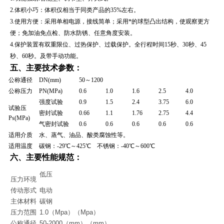
2.体积小巧：体积仅相当于同类产品的35%左右。
3.使用方便：采用单相电源，接线简单；采用*的球型凸出结构，使观察更方
便；免加油免点检、防水防锈、任意角度安装。
4.保护装置有双重限位、过热保护、过载保护。全行程时间15秒、30秒、45
秒、60秒。及带手动功能。
五、主要技术参数：
公称通径
DN(mm)
50～1200
公称压力
PN(MPa)
0.6
1.0
1.6
2.5
4.0
强度试验
0.9
1.5
2.4
3.75
6.0
试验压
密封试验
0.66
1.1
1.76
2.75
4.4
Ps(MPa)
气密封试验
0.6
0.6
0.6
0.6
0.6
适用介质
水、蒸气、油品、酸类腐蚀性等。
适用温度
碳钢：-29℃～425℃ 不锈钢：-40℃～600℃
六、
主要性能规范：
低压
压力环境
传动形式
电动
主体材料
碳钢
压力范围
1.0（Mpa）（Mpa）
公称通径
50-2000（mm）（mm）