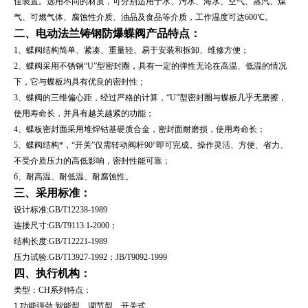
佳装置。选用不同的材质，可分别适用于水、污水、海水、空气、蒸汽、煤
气、可燃气体、腐蚀性介质、油品及食品等介质，工作温度可达600℃。
二、
电动法兰铸钢防爆蝶阀
产品特点：
1、蝶阀结构简单、紧凑、重量轻、易于安装和拆卸、维修方便；
2、蝶阀采用不锈钢“U”型密封圈，具有一定的弹性无论在高温、低温的情况
下，它与蝶板均具有优良的密封性；
3、蝶阀的三维偏心距，经过严格的计算，“U”型密封圈与蝶板几乎无磨擦，
使用寿命长，并具有越关越紧的功能；
4、蝶板密封面采用堆焊钴基硬质合金，密封面耐磨损，使用寿命长；
5、蝶阀结构*，“开关”仅需转动阀杆90°即可完成。操作灵活、方便、省力、
不受介质压力的高低影响，密封性能可靠；
6、耐高温、耐低温、耐腐蚀性。
三、采用标准：
设计标准:GB/T12238-1989
连接尺寸:GB/T9113.1-2000；
结构长度:GB/T12221-1989
压力试验:GB/T13927-1992；JB/T9092-1999
四、执行机构：
类型：CH系列特点：
1.功能强劲:智能型、调节型、开关式。