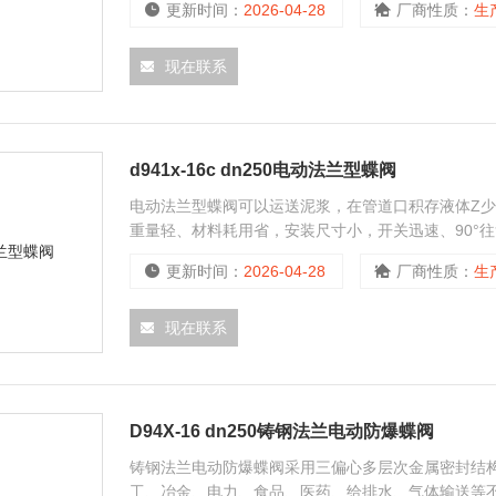
更新时间：
2026-04-28
厂商性质：
生
板的流线形设计.
现在联系
d941x-16c dn250电动法兰型蝶阀
电动法兰型蝶阀可以运送泥浆，在管道口积存液体Z
重量轻、材料耗用省，安装尺寸小，开关迅速、90°
爆型外壳制成的隔爆型电动执行器、防爆标志为 Ex d 
更新时间：
2026-04-28
厂商性质：
生
现在联系
D94X-16 dn250铸钢法兰电动防爆蝶阀
铸钢法兰电动防爆蝶阀采用三偏心多层次金属密封结构
工、冶金、电力、食品、医药、给排水、气体输送等