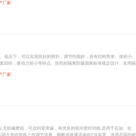
产厂家
少。低压下，可以实现良好的密封，调节性能好，具有结构简单、体积小、
往复回转，驱动力矩小等特点。按照的隔离防爆国家标准规定设计、采用隔
ⅡB T4 Gb蝶板的流线形设计，使流体阻力损失小。
产厂家
,无机械磨损，可达到零泄漏，有优良的双向密封功能,是用于石油、化
不同介质的管路上作调节流量、截断或接通流体的Z佳装置。选用不同的材