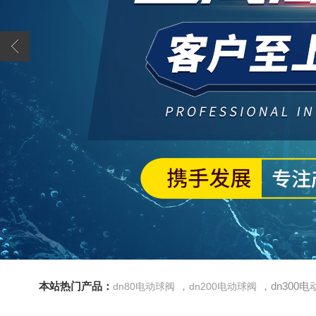
本站热门产品：
，
，dn300
dn80电动球阀
dn200电动球阀