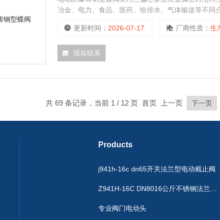
冶金、电力、食品、医药、给排水、气体输送等不同
可分别适用于水、污水、海水、空气、蒸汽、煤气、可
更新时间：
2026-07-17
厂商性质：
生
现在联系
共 69 条记录，当前 1 / 12 页 首页 上一页
下一页
Products
j941h-16c dn65开关法兰型电动截止阀
Z941H-16C DN8016公斤不锈钢法兰闸阀
专业阀门电动头