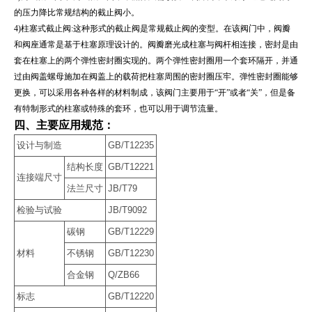
的压力降比常规结构的截止阀小。
4)柱塞式截止阀:这种形式的截止阀是常规截止阀的变型。在该阀门中，阀瓣
和阀座通常是基于柱塞原理设计的。阀瓣磨光成柱塞与阀杆相连接，密封是由
套在柱塞上的两个弹性密封圈实现的。两个弹性密封圈用一个套环隔开，并通
过由阀盖螺母施加在阀盖上的载荷把柱塞周围的密封圈压牢。弹性密封圈能够
更换，可以采用各种各样的材料制成，该阀门主要用于“开”或者“关”，但是备
有特制形式的柱塞或特殊的套环，也可以用于调节流量。
四、主要应用规范：
设计与制造
GB/T12235
结构长度
GB/T12221
连接端尺寸
法兰尺寸
JB/T79
检验与试验
JB/T9092
碳钢
GB/T12229
材料
不锈钢
GB/T12230
合金钢
Q/ZB66
标志
GB/T12220