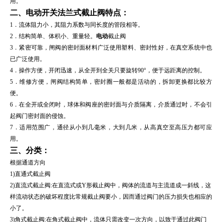
用。
二、
电动开关法兰式截止阀
特点：
1．流体阻力小，其阻力系数与同长度的管段相等。
2．结构简单、体积小、重量轻。
电动
截止阀
3．紧密可靠，闸阀的密封面材料广泛使用塑料、密封性好，在真空系统中也
已广泛使用。
4．操作方便，开闭迅速，从全开到全关只要旋转90°，便于远距离的控制。
5．维修方便，闸阀结构简单，密封圈一般都是活动的，拆卸更换都比较方
便。
6．在全开或全闭时，球体和阀座的密封面与介质隔离，介质通过时，不会引
起阀门密封面的侵蚀。
7．适用范围广，通径从小到几毫米，大到几米，从高真空至高压力都可应
用。
三、分类：
根据通道方向
1)直通式截止阀
2)直流式截止阀:在直流式或Y形截止阀中，阀体的流道与主流道成一斜线，这
样流动状态的破坏程度比常规截止阀要小，因而通过阀门的压力损失也相应的
小了。
3)角式截止阀:在角式截止阀中，流体只需改变一次方向，以致于通过此阀门