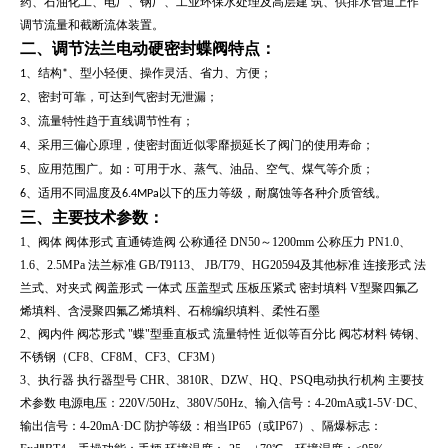
药、石油化工、电厂、钢厂、工业环保水处理及高层建 筑、供排水管道上作
调节流量和截断流体装置。
二、
调节法兰电动硬密封蝶阀
特点：
1、结构*、型小轻便、操作灵活、省力、方便；
2、密封可靠，可达到气密封无泄漏；
3、流量特性趋于直线调节性有；
4、采用三偏心原理，使密封面近似零靡损延长了阀门的使用寿命；
5、应用范围广。如：可用于水、蒸气、油品、空气、煤气等介质；
6、适用不同温度及6.4MPa以下的压力等级，耐腐蚀等各种介质管线。
三、主要技术参数：
1、阀体 阀体形式 直通铸造阀 公称通径 DN50～1200mm 公称压力 PN1.0、
1.6、2.5MPa 法兰标准 GB/T9113、 JB/T79、HG20594及其他标准 连接形式 法
兰式、对夹式 阀盖形式 一体式 压盖型式 压板压紧式 密封填料 V型聚四氟乙
烯填料、含浸聚四氟乙烯填料、石棉编织填料、柔性石墨
2、阀内件 阀芯形式 "蝶"型垂直板式 流量特性 近似等百分比 阀芯材料 铸钢、
不锈钢（CF8、CF8M、CF3、CF3M）
3、执行器 执行器型号 CHR、3810R、DZW、HQ、PSQ电动执行机构 主要技
术参数 电源电压：220V/50Hz、380V/50Hz、输入信号：4-20mA或1-5V·DC、
输出信号：4-20mA·DC 防护等级：相当IP65（或IP67）、隔爆标志：