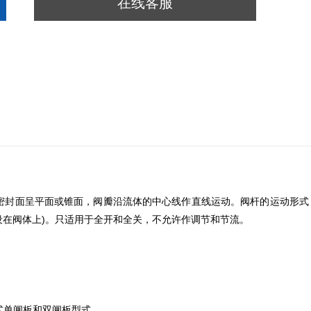
在线客服
密封面呈平面或锥面，阀瓣沿流体的中心线作直线运动。阀杆的运动形式
设在阀体上)。只适用于全开和全关，不允许作调节和节流。
式单闸板和双闸板型式。