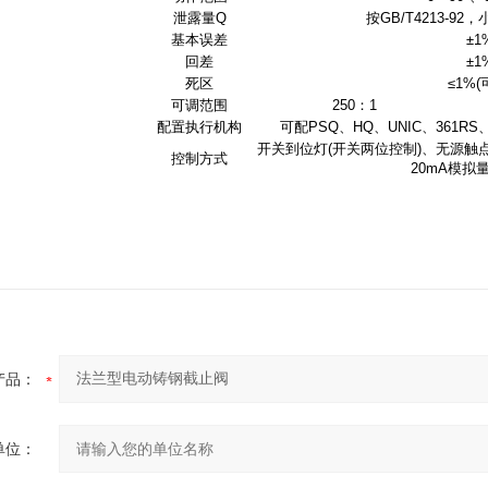
泄露量Q
按GB/T4213-92
基本误差
±1
回差
±1
死区
≤1%(
可调范围
250：1
配置执行机构
可配PSQ、HQ、UNIC、361
开关到位灯(开关两位控制)、无源触点
控制方式
20mA模拟
产品：
单位：