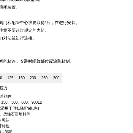
启闭装置。
阀门和配管中心线要取得*后，在进行安装。
注意不要超过规定的力矩。
力对法兰进行连接。
间的粘连，安装时螺纹部位应涂防粘剂。
0
125
150
200
250
300
称压力
造阀体
I 150、300、600、900LB
用于PN16MPa以内)
、柔性石墨填料等
体阀芯
开特性
0～360°