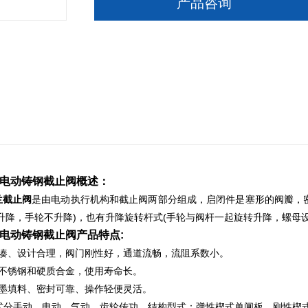
产品咨询
电动铸钢截止阀
概述：
兰截止阀
是由电动执行机构和截止阀两部分组成，启闭件是塞形的阀瓣，
升降，手轮不升降)，也有升降旋转杆式(手轮与阀杆一起旋转升降，螺母
电动铸钢截止阀
产品特点:
紧凑、设计合理，阀门刚性好，通道流畅，流阻系数小。
用不锈钢和硬质合金，使用寿命长。
石墨填料、密封可靠、操作轻便灵活。
方式分手动、电动、气动、齿轮传功，结构型式：弹性楔式单闸板、刚性楔