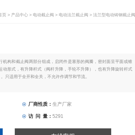
首页
>
产品中心
>
电动截止阀
>
电动法兰截止阀
> 法兰型电动铸钢截止
行机构和截止阀两部分组成，启闭件是塞形的阀瓣，密封面呈平面或锥
运动形式，有升降杆式（阀杆升降，手轮不升降），也有升降旋转杆式
）。只适用于全开和全关，不允许作调节和节流。
厂商性质：
生产厂家
访 问 量：
5291