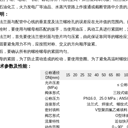
于石油化工，火力发电厂等油品、水蒸汽管路上作接通或截断管路中介质的
明：
的法兰面与配管中心线的垂直度及法兰螺栓孔的误差应在允许值的范围内。
螺栓时，要使用与螺母相匹配的扳手，当使用油压，风动工具进行紧固时，
个法兰时，首先要使法兰密封面与垫片均匀压紧，由此保证靠同等的螺栓应
紧固要避免用力不均，应按照对称、交义的方向顺序旋紧。
装后，要确认所有的螺栓螺母的紧固均匀。
螺母的紧固，为了防止震动造成的松动，要使用垫圈。为了避免高温时螺纹
术参数及性能：
公称通径
15
20
25
32
40
50
65
80
10
DN(mm)
允许压差
≤ 公
(MPa)
阀体形式
三段式锻
公称压力
PN16.0、25.0 MPa；ANS
连接形式
法兰式、焊接式、螺纹式(适
密封填料
V型聚四氟乙烯填料
阀芯形式
O型球
流量特性
近似快
动作范围
0～90°、