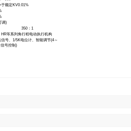
，小于额定KV0.01%
%
%
可调)
350：1
RS、HR等系列角行程电动执行机构
信号、1/5K电位计、智能调节(4～
量信号控制)