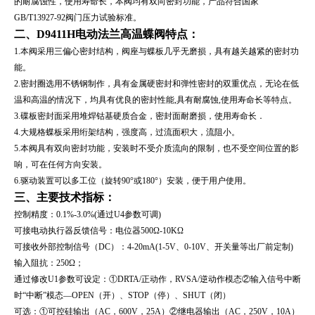
的耐腐蚀性，使用寿命长，本阀均有双向密封功能，产品符合国家
GB/T13927-92阀门压力试验标准。
二、
D9411H电动法兰高温蝶阀
特点：
1.本阀采用三偏心密封结构，阀座与蝶板几乎无磨损，具有越关越紧的密封功
能。
2.密封圈选用不锈钢制作，具有金属硬密封和弹性密封的双重优点，无论在低
温和高温的情况下，均具有优良的密封性能,具有耐腐蚀,使用寿命长等特点。
3.碟板密封面采用堆焊钴基硬质合金，密封面耐磨损，使用寿命长．
4.大规格蝶板采用绗架结构，强度高，过流面积大，流阻小。
5.本阀具有双向密封功能，安装时不受介质流向的限制，也不受空间位置的影
响，可在任何方向安装。
6.驱动装置可以多工位（旋转90°或180°）安装，便于用户使用。
三、主要技术指标：
控制精度：0.1%-3.0%(通过U4参数可调)
可接电动执行器反馈信号：电位器500Ω-10KΩ
可接收外部控制信号（DC）：4-20mA(1-5V、0-10V、开关量等出厂前定制)
输入阻抗：250Ω；
通过修改U1参数可设定：①DRTA/正动作，RVSA/逆动作模态②输入信号中断
时“中断”模态—OPEN（开）、STOP（停）、SHUT（闭）
可选：①可控硅输出（AC，600V，25A）②继电器输出（AC，250V，10A）