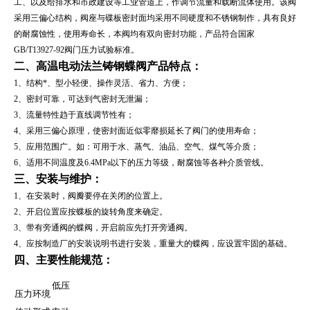
工、以及给排水和市政建设等工业管道上，作调节流量和载断流体使用。该阀
采用三偏心结构，阀座与碟板密封面均采用不同硬度和不锈钢制作，具有良好
的耐腐蚀性，使用寿命长，本阀均有双向密封功能，产品符合国家
GB/T13927-92阀门压力试验标准。
二、
高温电动法兰铸钢蝶阀
产品特点：
1、结构*、型小轻便、操作灵活、省力、方便；
2、密封可靠，可达到气密封无泄漏；
3、流量特性趋于直线调节性有；
4、采用三偏心原理，使密封面近似零靡损延长了阀门的使用寿命；
5、应用范围广。如：可用于水、蒸气、油品、空气、煤气等介质；
6、适用不同温度及6.4MPa以下的压力等级，耐腐蚀等各种介质管线。
三、安装与维护：
1、在安装时，阀瓣要停在关闭的位置上。
2、开启位置应按蝶板的旋转角度来确定。
3、带有旁通阀的蝶阀，开启前应先打开旁通阀。
4、应按制造厂的安装说明书进行安装，重量大的蝶阀，应设置牢固的基础。
四、
主要性能规范：
低压
压力环境