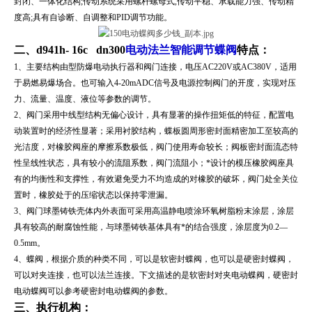
封闭、一体化结构;传动系统采用螺杆螺母式,传动平稳、承载能力强、传动精
度高;具有自诊断、自调整和PID调节功能。
二、d941h- 16c dn300
电动法兰智能调节蝶阀
特点：
1、主要结构由型防爆电动执行器和阀门连接，电压AC220V或AC380V，适用
于易燃易爆场合。也可输入4-20mADC信号及电源控制阀门的开度，实现对压
力、流量、温度、液位等参数的调节。
2、阀门采用中线型结构无偏心设计，具有显著的操作扭矩低的特征，配置电
动装置时的经济性显著；采用衬胶结构，蝶板圆周形密封面精密加工至较高的
光洁度，对橡胶阀座的摩擦系数极低，阀门使用寿命较长；阀板密封面流态特
性呈线性状态，具有较小的流阻系数，阀门流阻小；*设计的模压橡胶阀座具
有的均衡性和支撑性，有效避免受力不均造成的对橡胶的破坏，阀门处全关位
置时，橡胶处于的压缩状态以保持零泄漏。
3、阀门球墨铸铁壳体内外表面可采用高温静电喷涂环氧树脂粉末涂层，涂层
具有较高的耐腐蚀性能，与球墨铸铁基体具有*的结合强度，涂层度为0.2—
0.5mm。
4、蝶阀，根据介质的种类不同，可以是软密封蝶阀，也可以是硬密封蝶阀，
可以对夹连接，也可以法兰连接。下文描述的是软密封对夹电动蝶阀，硬密封
电动蝶阀可以参考硬密封电动蝶阀的参数。
三、
执行机构：