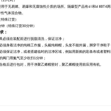
（25℃时）
用于无易燃、易爆和无腐蚀性介质的场所。隔爆型产品有d Ⅰ和d ⅡBT4两种
爆炸性气体混合物。
5（特殊订货）
分钟（特殊订货30分钟）
求：
工具必须在装配前进行脱脂清洗，保证洁净；
人必须身着洁净的纯棉工作服，头戴纯棉帽，头发不能外漏，脚穿干净鞋子
间必须保证洁净，或者搭建临时的洁净区域，例如用新购的彩条布或者塑料
的阀门用氮气至少吹扫1分钟；
验合格后进行包封，用干净聚乙烯帽密封，聚乙烯帽使用前应用有机。