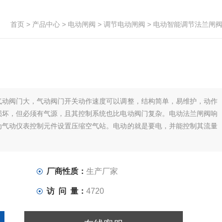
首页
>
产品中心
>
电动闸阀
>
调节电动闸阀
> 电动智能调节法兰闸
气动阀门大，气动阀门开关动作速度可以调整，结构简单，易维护，动作
损坏，但必须有气源，且其控制系统也比电动阀门复杂。电动法兰闸阀响
为气动仪表控制元件设置压缩空气站。电动的就是要电，并能控制其流量
厂商性质：
生产厂家
访 问 量：
4720