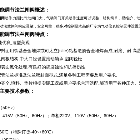
能调节法兰闸阀
概述：
闸阀
动作力距比气动阀门大，气动阀门开关动作速度可以调整，结构简单，易维护，
动法兰闸阀响应灵敏，安全可靠，很多对控制要求高的厂专为气动仪表控制元件设置
能调节法兰闸阀
特点：
能优良,造型美观.
封面用铁基合金堆焊或司太立(slite)钴基硬质合金堆焊而成,耐磨、耐 高
闸板结构,中大口径设置滚动轴承,启闭轻松.
表面氮化处理,有良好的搞腐蚀性和抗擦伤性.
管法兰标准及法兰密封面型式,满足各种工程需要及用户要求.
齐全,填料、垫片根据实际工况或用户要求合理选配,能适用于各种压力、温
主要技术参数：
（50Hz）
415V（50Hz、60Hz）；单相220V、110V（50Hz、60Hz）
60℃（特殊订货-40~+80℃）