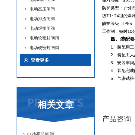
相对湿度：≤95%
防护类型：户外型
电动高压闸阀
级T1~T4组的
电动排渣闸阀
防护等级：IP5
电动焊接闸阀
工作制：短时10
电动软密封闸阀
四、装配要
1、装配用
电动硬密封闸阀
2、装配工
查看更多
3、安装车
4、装配完成
5、气密试
相关文章
产品咨询
电动调节闸阀