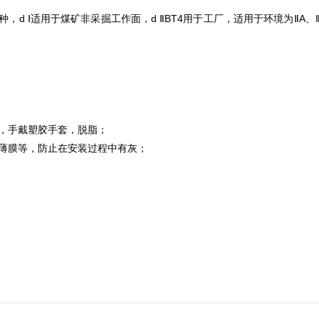
，d Ⅰ适用于煤矿非采掘工作面，d ⅡBT4用于工厂，适用于环境为ⅡA、Ⅱ
，手戴塑胶手套，脱脂；
薄膜等，防止在安装过程中有灰；