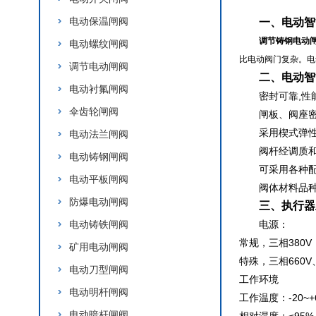
电动保温闸阀
一、
电动智
调节铸钢电动
电动螺纹闸阀
比电动阀门复杂。电
调节电动闸阀
二、
电动智
电动衬氟闸阀
密封可靠,性
伞齿轮闸阀
闸板、阀座密
采用楔式弹性
电动法兰闸阀
阀杆经调质和
电动铸钢闸阀
可采用各种配
电动平板闸阀
阀体材料品种
防爆电动闸阀
三、执行器
电动铸铁闸阀
电源：
常规，三相380V
矿用电动闸阀
特殊，三相660V、
电动刀型闸阀
工作环境
电动明杆闸阀
工作温度：-20~+
电动暗杆闸阀