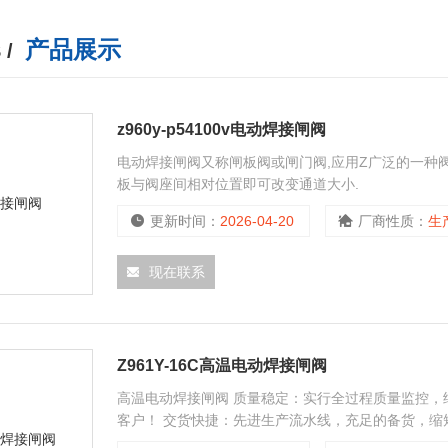
产品展示
 /
z960y-p54100v电动焊接闸阀
电动焊接闸阀又称闸板阀或闸门阀,应用Z广泛的一种阀
板与阀座间相对位置即可改变通道大小.
更新时间：
2026-04-20
厂商性质：
生
现在联系
Z961Y-16C高温电动焊接闸阀
高温电动焊接闸阀 质量稳定：实行全过程质量监控，
客户！ 交货快捷：先进生产流水线，充足的备货，缩