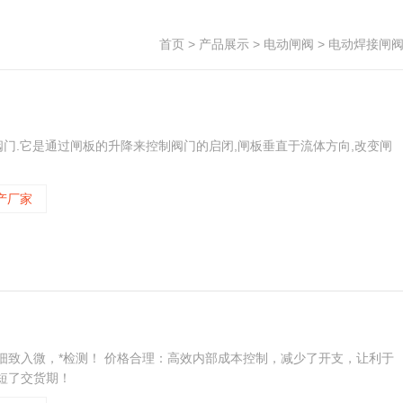
首页
>
产品展示
>
电动闸阀
>
电动焊接闸
门.它是通过闸板的升降来控制阀门的启闭,闸板垂直于流体方向,改变闸
产厂家
细致入微，*检测！ 价格合理：高效内部成本控制，减少了开支，让利于
短了交货期！