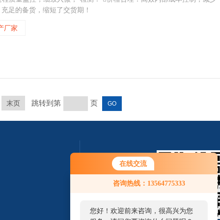
，充足的备货，缩短了交货期！
产厂家
跳转到第
页
末页
在线交流
咨询热线：13564775333
您好！欢迎前来咨询，很高兴为您