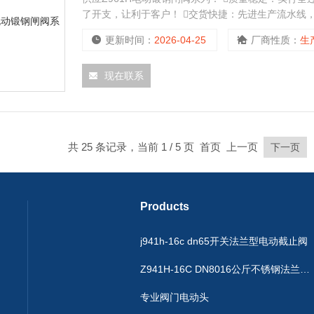
了开支，让利于客户！ 交货快捷：先进生产流水线
更新时间：
2026-04-25
厂商性质：
生
现在联系
共 25 条记录，当前 1 / 5 页 首页 上一页
下一页
Products
j941h-16c dn65开关法兰型电动截止阀
Z941H-16C DN8016公斤不锈钢法兰闸阀
专业阀门电动头