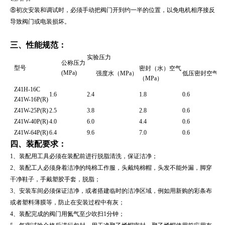
⑧初次安装和调试时，必须手动把阀门开到约一半的位置，以免电机相序接反
导致阀门或电装损坏。
三、
性能规范：
实验压力
公称压力
型号
密封（水）空气
(MPa)
强度水（MPa）
低压密封空气（
（MPa）
Z41H-16C
1.6
2.4
1.8
0.6
Z41W-16P(R)
Z41W-25P(R)
2.5
3.8
2.8
0.6
Z41W-40P(R)
4.0
6.0
4.4
0.6
Z41W-64P(R)
6.4
9.6
7.0
0.6
四、装配要求：
1、装配用工具必须在装配前进行脱脂清洗，保证洁净；
2、装配工人必须身着洁净的纯棉工作服，头戴纯棉帽，头发不能外漏，脚穿
干净鞋子，手戴塑胶手套，脱脂；
3、安装车间必须保证洁净，或者搭建临时的洁净区域，例如用新购的彩条布
或者塑料薄膜等，防止在安装过程中有灰；
4、装配完成的阀门用氮气至少吹扫1分钟；