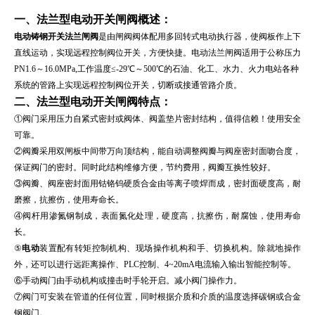
一、
法兰型电动开关闸阀
概述：
电动铸钢开关法兰闸阀
是由闸阀阀体配用多回转式电动执行器，使阀板作上下
直线运动，实现远程控制阀位开关，方便快捷。电动法兰闸阀适用于公称压力
PN1.6～16.0MPa,工作温度≤-29℃～500℃的石油、化工、水力、火力电站各种
系统的管路上实现远程控制阀位开关，切断或接通管路介质。
二、
法兰型电动开关闸阀
特点：
①阀门采用压力自紧式密封或阀体、阀盖垫片密封结构，值得信赖！使用安全
可靠。
②阀瓣采用双闸板中间带万向顶结构，能自动调整阀瓣与阀座密封面吻合度，
保证阀门的密封。同时此结构维修方便，节约费用，阀瓣互换性较好。
③阀瓣、阀座密封面用钴铬钨硬质合金由等离子喷焊而成，密封面硬度高，耐
磨擦，抗擦伤，使用寿命长。
④阀杆用渗氮钢制成，表面氮化处理，硬度高，抗擦伤，耐腐蚀，使用寿命
长。
⑤
电动
装置配有转矩控制机构、现场操作机构和手、切换机构。除就地操作
外，还可以进行远距离操作、PLC控制、4~20mA电流输入输出智能控制等。
⑥手动阀门由手动机构或撞击时手轮开启。减小阀门操作力。
⑦阀门可安装在管道的任何位置，同时根据介质和介质的温度选择碳钢或合金
钢阀门。