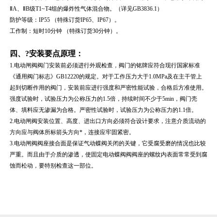
ⅡA、ⅡB级T1~T4组的爆炸性气体混合物。（详见GB3836.1）
防护等级：IP55 （特殊订货IP65、IP67）。
工作制：短时10分钟 （特殊订货30分钟）。
四、
?
安装要点原理：
1.电动
闸阀阀门安装前必须进行外观检查，阀门的铭牌应符合现行国家标准
《通用阀门标志》GB12220的规定。对于工作压力大于1.0MPa及在主干管上
起到切断作用的阀门，安装前应进行强度和严密性能试验，合格后方准使用。
强度试验时，试验压力为公称压力的1.5倍，持续时间不少于5min，阀门壳
体、填料应无渗漏为合格。严密性试验时，试验压力为公称压力的1.1倍。
2.电动
闸阀安装位置、高度、进出口方向必须符合设计要求，注意介质流动的
方向应与阀体所标箭头方向*，连接应牢固紧密。
3.电动
闸阀阀座接合面是保证气动蝶阀关闭的关键，它受腐受磨的情况也比较
严重。而且由于介质的渗透，使固定电动蝶阀阀阀座的螺纹内表面常常受到腐
蚀而松动，要特别检查这一部位。