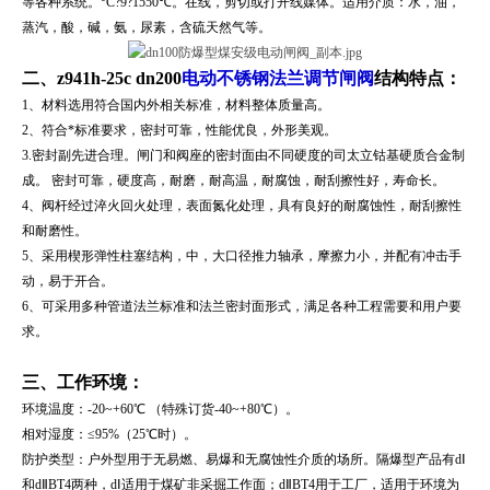
等各种系统。°C?9?1550℃。在线，剪切或打开线媒体。适用介质：水，油，
蒸汽，酸，碱，氨，尿素，含硫天然气等。
二、z941h-25c dn200
电动不锈钢法兰调节闸阀
结构特点：
1、材料选用符合国内外相关标准，材料整体质量高。
2、符合*标准要求，密封可靠，性能优良，外形美观。
3.密封副先进合理。闸门和阀座的密封面由不同硬度的司太立钴基硬质合金制
成。 密封可靠，硬度高，耐磨，耐高温，耐腐蚀，耐刮擦性好，寿命长。
4、阀杆经过淬火回火处理，表面氮化处理，具有良好的耐腐蚀性，耐刮擦性
和耐磨性。
5、采用楔形弹性柱塞结构，中，大口径推力轴承，摩擦力小，并配有冲击手
动，易于开合。
6、可采用多种管道法兰标准和法兰密封面形式，满足各种工程需要和用户要
求。
三、工作环境：
环境温度：-20~+60℃ （特殊订货-40~+80℃）。
相对湿度：≤95%（25℃时）。
防护类型：户外型用于无易燃、易爆和无腐蚀性介质的场所。隔爆型产品有dⅠ
和dⅡBT4两种，dⅠ适用于煤矿非采掘工作面；dⅡBT4用于工厂，适用于环境为