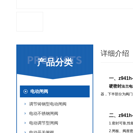
详细介绍
产品分类
一、z941h-
硬密封
法兰电
电动闸阀
器，下半部分为阀门
调节铸钢型电动闸阀
电动不锈钢闸阀
二、z941h-
电动调节型闸阀
1.密封可靠,性
2.闸板、阀座
电动开关闸阀