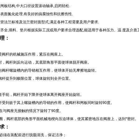
性闸板结构,中大口径设置滚动轴承,启闭轻松.
和表面氮化处理,有良好的搞腐蚀性和抗擦伤性.
配管法兰标准及法兰密封面型式,满足各种工程需要及用户要求.
种齐全,填料、垫片根据实际工况或用户要求合理选配,能适用于各种压力、温 度及介质工
理：
受阀杆的机械施压作用，紧压在阀座上。
时，阀杆则反向运动，其底部角形平面使球体脱开阀座。
与阀杆螺旋槽内的导销相互作用，使球体开始无摩擦地旋转。
阀杆提升到极限位置，球体旋转到全开位置。
转手轮，阀杆开始下降并使球体离开阀座开始旋转。
杆受到嵌于其上螺旋槽内的导销的作用，使阀杆和闸板同时旋转90度。
已在与阀座无接触的情况下旋转了90度。
后几圈，阀杆底部的角形平面机械地楔向压迫球体，使其紧密地压在阀座上，达到*密封。
求：
具必须在装配前进行脱脂清洗，保证洁净；