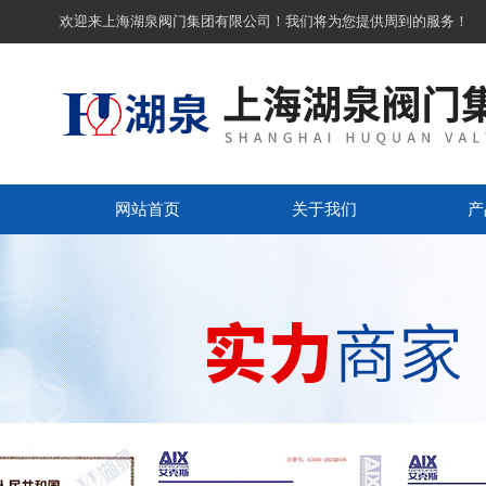
欢迎来上海湖泉阀门集团有限公司！我们将为您提供周到的服务！
网站首页
关于我们
产