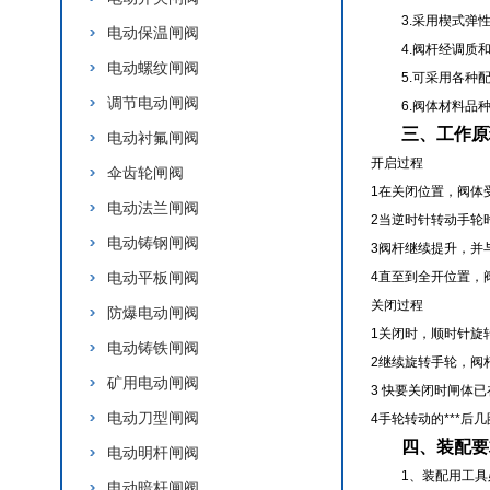
3.采用楔式弹
电动保温闸阀
4.阀杆经调质
电动螺纹闸阀
5.可采用各种
调节电动闸阀
6.阀体材料品
三、工作原
电动衬氟闸阀
开启过程
伞齿轮闸阀
1在关闭位置，阀体
电动法兰闸阀
2当逆时针转动手轮
电动铸钢闸阀
3阀杆继续提升，并
电动平板闸阀
4直至到全开位置，
关闭过程
防爆电动闸阀
1关闭时，顺时针旋
电动铸铁闸阀
2继续旋转手轮，阀
矿用电动闸阀
3 快要关闭时闸体
电动刀型闸阀
4手轮转动的***
四、装配要
电动明杆闸阀
1、装配用工
电动暗杆闸阀