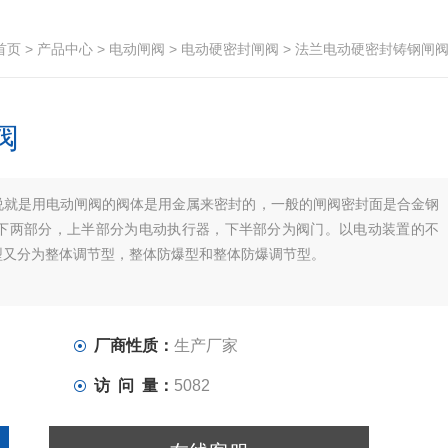
首页
>
产品中心
>
电动闸阀
>
电动硬密封闸阀
> 法兰电动硬密封铸钢闸
阀
说就是用电动闸阀的阀体是用金属来密封的，一般的闸阀密封面是合金钢
下两部分，上半部分为电动执行器，下半部分为阀门。以电动装置的不
型又分为整体调节型，整体防爆型和整体防爆调节型。
厂商性质：
生产厂家
访 问 量：
5082