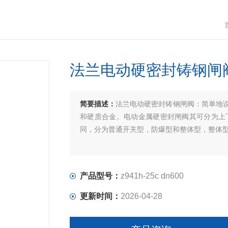
法兰电动硬密封铸钢闸
简要描述：
法兰电动硬密封铸钢闸阀：简单地
和硬质合金。电动金属硬密封闸阀其可分为上
同，分为普通开关型，防爆型和整体型，整体
产品型号：
z941h-25c dn600
更新时间：
2026-04-28