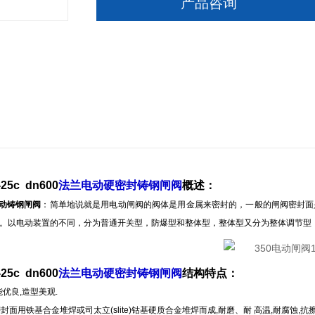
产品咨询
25c dn600
法兰电动硬密封铸钢闸阀
概述：
动铸钢闸阀
：简单地说就是用电动闸阀的阀体是用金属来密封的，一般的闸阀密封面
。以电动装置的不同，分为普通开关型，防爆型和整体型，整体型又分为整体调节型
25c dn600
法兰电动硬密封铸钢闸阀
结构特点：
能优良,造型美观.
密封面用铁基合金堆焊或司太立(slite)钴基硬质合金堆焊而成,耐磨、耐 高温,耐腐蚀,