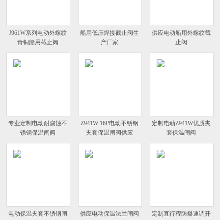
J961W系列电动外螺纹
船用低压焊接截止阀生
供应电动船用外螺纹截
青铜船用截止阀
产厂家
止阀
专业定制电动耐腐蚀不
Z941W-16P电动不锈钢
定制电动Z941W优质夹
锈钢保温闸阀
夹套保温闸阀供应
套保温闸阀
电动保温夹套不锈钢闸
供应电动保温法兰闸阀
定制直行程防爆速调开